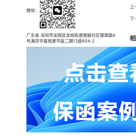
上
微信：
下
广东省 深圳市龙岗区龙岗街道南联社区银翠路6
相
号满京华喜悦里华庭二期12座604-2