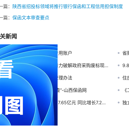
一篇：
陕西省招投标领域将推行银行保函和工程信用担保制度
一篇：
保函文本审查要点
关新闻
广西：全面建立农民工工资专用账户
省
山西省阳泉市财政局多举措着力破解政府采购废标现象-山西保函网
9
铁路工程建设项目招标投标管理办法
住房
农业龙头企业认定将“信用审查”-山西保函网
《
上半年山西地区生产总值8357.65亿元 同比增长7.2%——山西保函网
独立