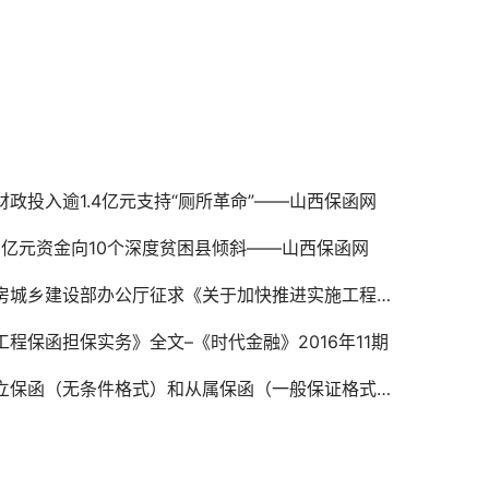
财政投入逾1.4亿元支持“厕所革命”——山西保函网
.8亿元资金向10个深度贫困县倾斜——山西保函网
城乡建设部办公厅征求《关于加快推进实施工程担保制度的指导意见（征求意见稿）》意见的函
工程保函担保实务》全文–《时代金融》2016年11期
保函（无条件格式）和从属保函（一般保证格式）的区别及怎样区分？？-山西保函网