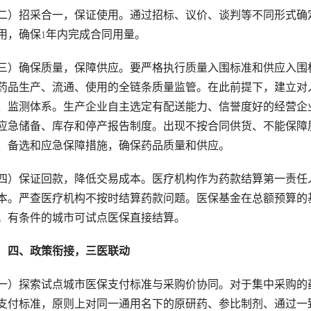
二）招采合一，保证使用。通过招标、议价、谈判等不同形式确
用，确保
年内完成合同用量。
1
三）确保质量，保障供应。要严格执行质量入围标准和供应入围
药品生产、流通、使用的全链条质量监管。在此前提下，建立对
、监测体系。生产企业自主选定有配送能力、信誉度好的经营企
应急储备、库存和停产报告制度。出现不按合同供货、不能保障
、备选和应急保障措施，确保药品质量和供应。
四）保证回款，降低交易成本。医疗机构作为药款结算第一责任
本。严查医疗机构不按时结算药款问题。医保基金在总额预算的
。有条件的城市可试点医保直接结算。
　四、政策衔接，三医联动
一）探索试点城市医保支付标准与采购价协同。对于集中采购的
支付标准，原则上对同一通用名下的原研药、参比制剂、通过一