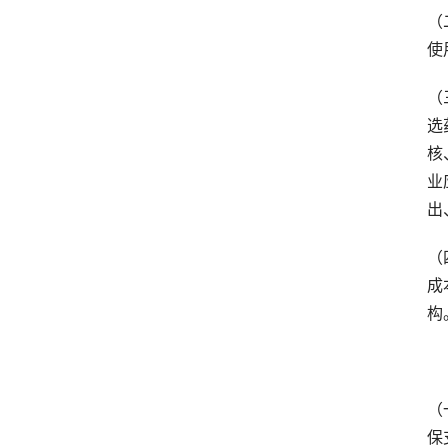
（
使
（
选
核
业
出
（
成
构
　
（
保