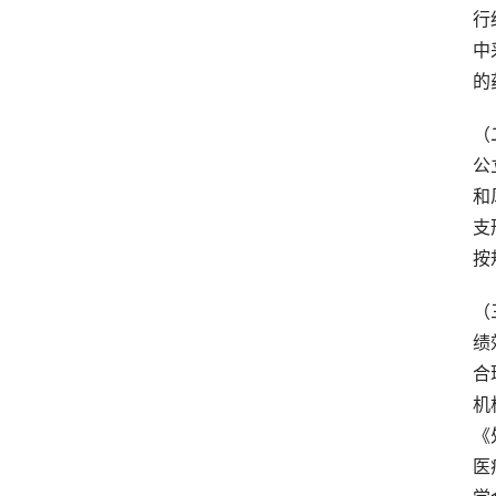
行
中
的
（
公
和
支
按
（
绩
合
机
《
医