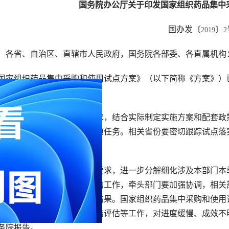
国务院办公厅关于印发国家组织药品集中
国办发〔
〕
2019
2
　各省、自治区、直辖市人民政府，国务院各部委、各直属机构
国家组织药品集中采购和使用试点方案》（以下简称《方案》）
。
试点城市要按照《方案》要求，结合实际制定实施方案和配套政
风险防范，确保落实试点各项任务。相关省份要密切跟踪试点落
指导、监督和考核。
有关部门和单位要按照分工要求，进一步分解细化涉及本部门本
项推进落实。涉及多个部门的工作，牵头部门要加强协调，相关
，做到有布置、有督查、有结果。国家组织药品集中采购和使用
、定期通报、督促检查、总结评估等工作，对进度缓慢、成效不
务院报告。