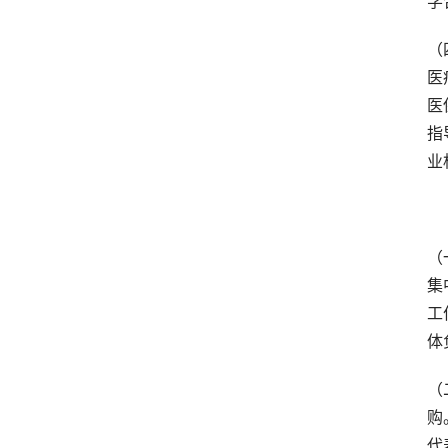
学
（
医
医
指
业
　
（
集
工
体
（
购
代