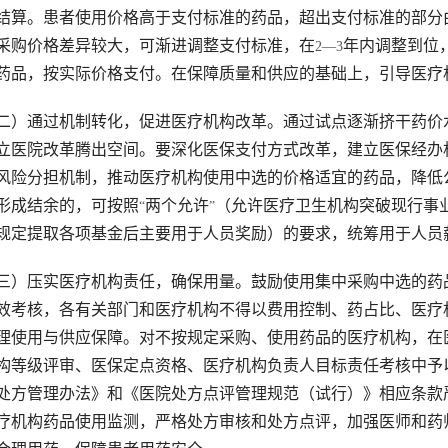
结算。患者使用价格高于支付标准的药品，超出支付标准的部分
采购价格差异较大，可渐进调整支付标准，在
年内调整到位
2—3
药品，按实际价格支付。在保障质量和供应的基础上，引导医疗
二）通过机制转化，促进医疗机构改革。通过试点逐渐挤干药价
立医院改革腾出空间。要深化医保支付方式改革，建立医保经办
风险分担机制，推动医疗机构使用中选的价格适宜的药品，降低
形成结余的，可按照
两个允许
（允许医疗卫生机构突破现行事
“
”
规定提取各项基金后主要用于人员奖励）的要求，统筹用于人员
三）压实医疗机构责任，确保用量。鼓励使用集中采购中选的药
效考核，各有关部门和医疗机构不得以费用控制、药占比、医疗
理使用与供应保障。对不按规定采购、使用药品的医疗机构，在
构等级评审、医保定点资格、医疗机构负责人目标责任考核中予
处方管理办法》和《医院处方点评管理规范（试行）》相应条款
疗机构药品使用监测，严格处方审核和处方点评，加强医师和药