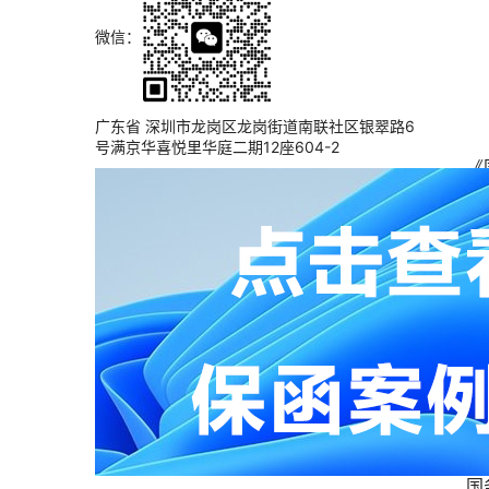
微信：
　
广东省 深圳市龙岗区龙岗街道南联社区银翠路6
号满京华喜悦里华庭二期12座604-2
《
行
各
和
强
各
逐
作
析
国