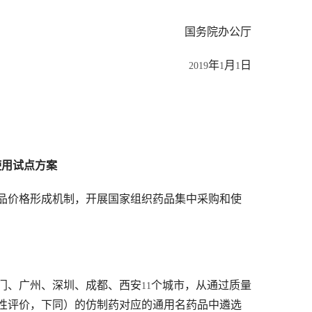
　　国务院办公厅
年
月
日
2019
1
1
使用试点方案
品价格形成机制，开展国家组织药品集中采购和使
门、广州、深圳、成都、西安
个城市，从通过质量
11
性评价，下同）的仿制药对应的通用名药品中遴选