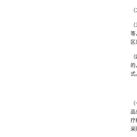
（
（
等
区
（
的
式
　
（
品
疗
采