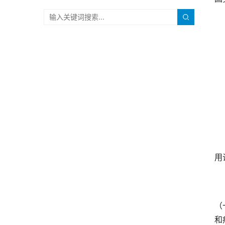
　
　
用
　
（
和