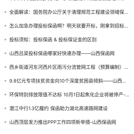
全面解读：国务院办公厅关于清理规范工程建设领域保证金的通知国办发〔2016〕49号
怎么加急办理投标保函啊？明天就要开标，刚拿到招标文件！
投标须知：投标保函 & 投标保证金的区别
山西吕梁投标保函哪家好快速办理——山西保函网
西乡街道河东河西片区雨污分流管网工程（预算编制）投标保函
9.8亿元专项扶贫资金向10个深度贫困县倾斜——山西保函网
环保特别排放限值不达标 10月1日起焦化企业将被停产-山西保函网
潜江中行1.3亿履约 保函助力湖北高速路网建设
山西顶层发力推出PPP工作四项新举措-山西保函网