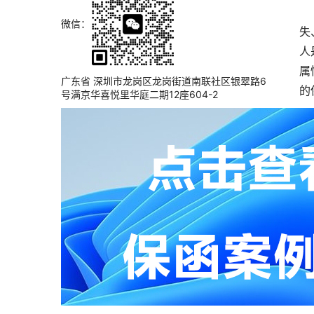
微信：
失
人
属
广东省 深圳市龙岗区龙岗街道南联社区银翠路6
的
号满京华喜悦里华庭二期12座604-2
是
意
项
上
下