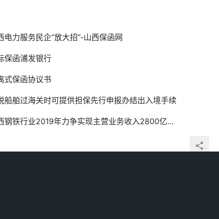
西电力服务民企“放大招”-山西保函网
标保函浦发银行
离式保函协议书
税船舶过海关时可提供担保先行申报办结出入境手续
钢铁行业2019年力争实现主营业务收入2800亿元-山西保函网