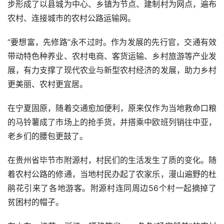
步形成了以县城为中心、乡镇为节点、建制村为网点，遍布
农村、连接城市的农村公路运输网。
“要想富，先修路”永不过时。作为发展的先行官，交通有效
带动特色种养业、农村电商、客货运输、乡村旅游等产业发
展，有力支撑了现代农业与新型农村经济的发展，助力乡村
更美丽、农村更宜居。
在宁夏固原，随着交通愈加便利，原来仅作为当地救命口粮
的马铃薯成了市场上的抢手货，并搭乘中欧班列销往中亚，
老乡们的腰包更鼓了。
在贵州省毕节市附源村，村民们的生活发生了质的变化。随
着农村公路的修通，当地村民办起了农家乐，漫山遍野的杜
鹃花引来了各地游客。附源村连同周边
56
个村一起摘掉了
贫困村的帽子。