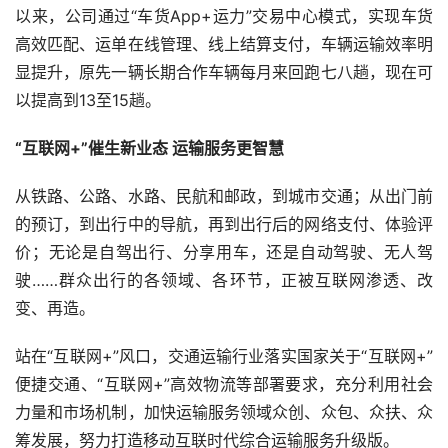
以来，公司通过“车货
App+
运力”交易中心模式，实现车货
高效匹配、运单在线管理、线上结算支付，车辆运输效率明
显提升，原先一辆长期合作车辆每月来回跑七八趟，现在可
以提高到
13
至
15
趟。
“互联网
+
”催生新业态 运输服务更智慧
从铁路、公路、水路、民航和邮政，到城市交通；从出门前
的预订，到出行中的导航，再到出行后的网络支付、体验评
价；无论是自驾出行、分享用车，还是自动驾驶、无人驾
驶……群众出行的各领域、各环节，正被互联网渗透、改
变、再造。
站在“互联网
+
”风口，交通运输行业落实国家关于“互联网
+
”
便捷交通、“互联网
+
”高效物流等部署要求，充分利用社会
力量和市场机制，加快运输服务领域众创、众包、众扶、众
筹发展，努力打造移动互联时代综合运输服务升级版。