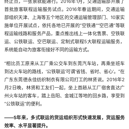
终止点，一张票就能通行。
2016
年
1
月，交通运输部开展了
首批旅客联程运输服务试点。
2016
年春运期间，交通运输
部组织天津、上海等五个地区的交通运输管理部门、
10
家实
施单位开展试点，依托各地已开展的“空铁通”“空巴通”等联
程运输线路和服务产品，重点推出线上一体化售票、空铁联
运、公铁联运、空巴联运、定制式联程
5
大联程运输服务，
系统能自动为旅客衔接好不同的运输方式。
“相比员工原来从工厂乘公交车到东莞汽车站，再乘坐班车
到达火车站的路线，‘公铁联运’可谓‘省钱、省时、省心’。”在
广东东莞德永佳纺织制衣有限公司打工的林贤说。
2016
年
2
月
2
日晚，林贤和工友们一起，坐上首趟从工厂宿舍直达广
州火车站的客车，踏上岳阳、金城江等地的回乡路，享受到
“公铁联运”的便利。
——
5
年来，多式联运的货运组织形式快速发展，货运服务
效率、水平显著提升。