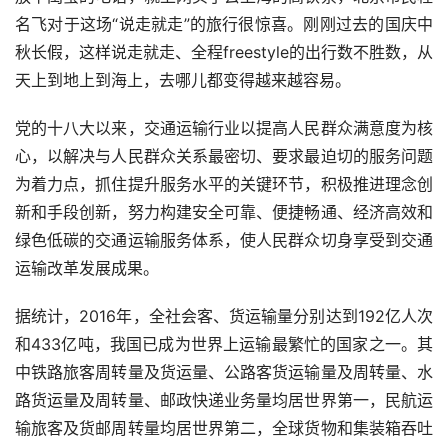
名飞对于这场“说走就走”的旅行很惊喜。刚刚过去的国庆中
秋长假，这样说走就走、全程
freestyle
的出行数不胜数，从
天上到地上到海上，去哪儿都变得越来越容易。
党的十八大以来，交通运输行业以提高人民群众满意度为核
心，以解决与人民群众关系最密切、要求最迫切的服务问题
为着力点，抓住提升服务水平的关键环节，积极推进理念创
新和手段创新，努力构建安全可靠、便捷畅通、经济高效和
绿色低碳的交通运输服务体系，使人民群众切身享受到交通
运输改革发展成果。
据统计，
2016
年，全社会客、货运输量分别达到
192
亿人次
和
433
亿吨，我国已成为世界上运输最繁忙的国家之一。其
中铁路旅客周转量及货运量、公路客货运输量及周转量、水
路货运量及周转量、邮政快递业务量均居世界第一，民航运
输旅客及货邮周转量均居世界第二，全球货物和集装箱吞吐