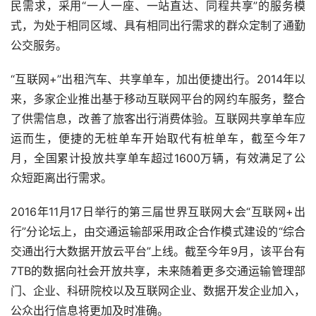
民需求，采用“一人一座、一站直达、同程共享”的服务模
式，为处于相同区域、具有相同出行需求的群众定制了通勤
公交服务。
“互联网
+
”出租汽车、共享单车，加出便捷出行。
2014
年以
来，多家企业推出基于移动互联网平台的网约车服务，整合
了供需信息，改善了旅客出行消费体验。互联网共享单车应
运而生，便捷的无桩单车开始取代有桩单车，截至今年
7
月，全国累计投放共享单车超过
1600
万辆，有效满足了公
众短距离出行需求。
2016
年
11
月
17
日举行的第三届世界互联网大会“互联网
+
出
行”分论坛上，由交通运输部采用政企合作模式建设的“综合
交通出行大数据开放云平台”上线。截至今年
9
月，该平台有
7TB
的数据向社会开放共享，未来随着更多交通运输管理部
门、企业、科研院校以及互联网企业、数据开发企业加入，
公众出行信息将更加及时准确。