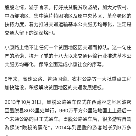
殷殷之情，溢于言表。打好扶贫脱贫攻坚战，加大对农村、
中西部地区、集中连片特困地区及原中央苏区、革命老区的
扶持力度，着力推进交通运输基本公共服务均等化，注定是
交通人留下的深深烙印。
小康路上绝不让任何一个贫困地区因交通而掉队。这一句庄
严的承诺，拉开了党的十八大以来交通运输行业推进基本公
共服务均等化，保障全面建成小康社会的序幕。
5
年来，高速公路、普通国道、农村公路等一大批重点工程
加快建设，积极解决贫困地区的交通发展短板。
2013
年
10
月
31
日，墨脱公路通车仪式在西藏林芝地区波密
至墨脱县
80
公里处举行，
960
万平方公里陆地国土上最后一
个未通公路的县正式通车。墨脱公路通车后，很多游客自驾
游探访“隐秘的莲花”，
2014
年到墨脱的游客增长到
9
万多
人。