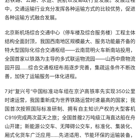
中，交通运输行业充分发挥各种运输方式的比较优势，促进
各种运输方式融合发展。
北京新机场综合交通中心（停车楼及综合服务楼）工程主体
结构全面封顶，我国西南地区规模最大、服务功能最齐备的
特大型国际化综合交通枢纽——云南昆明火车新南站投用，
全国首家以铁路为主导的多式联运物流园——山西中鼎物流
园开园……综合交通枢纽布局逐步完善，集疏运条件不断改
善，加快了运输服务一体化进程。
7
对“复兴号”中国标准动车组在京沪高铁率先实现
350
公里
时速运营，我国重新成为世界铁路运营时速最高的国家；我
国首次按照国际标准研制、拥有自主知识产权的大型客机
C919
完成两次蓝天之旅；全国首艘
2
万吨级江海直达船在舟
山开建；新能源公交车、无障碍公交车，标准化、集装化、
厢式化货车广泛应用……先进适用、节能环保的运输装备，