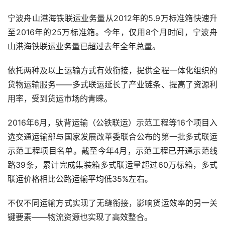
宁波舟山港海铁联运业务量从
2012
年的
5.9
万标准箱快速升
至
2016
年的
25
万标准箱。今年，仅用
8
个月时间，宁波舟
山港海铁联运业务量已超过去年全年总量。
依托两种及以上运输方式有效衔接，提供全程一体化组织的
货物运输服务——多式联运延长了产业链条、提高了资源利
用率，受到货运市场的青睐。
2016
年
6
月，驮背运输（公铁联运）示范工程等
16
个项目入
选交通运输部与国家发展改革委联合公布的第一批多式联运
示范工程项目名单。截至今年
4
月，示范工程已开通示范线
路
39
条，累计完成集装箱多式联运量超过
60
万标箱，多式
联运价格相比公路运输平均低
35%
左右。
不仅不同运输方式实现了无缝衔接，影响货运效率的另一关
键要素——物流资源也实现了高效整合。