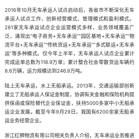
2016
年
10
月无车承运人试点启动后，各省市不断深化无车
承运人试点工作，创新经营模式、管理模式和盈利模式。
281
家无车承运试点企业运营模式多样，业务领域覆盖广
泛，涌现出“电子商务
+
无车承运”“园区基地
+
无车承运”“物
流平台
+
无车承运”“传统货运
+
无车承运”“多式联运
+
无车承
运”等多种模式。仅今年上半年，无车承运人试点企业累计
完成运单总数为
118.9
万单；累计整合社会零散货运车辆约
8.6
万辆，运力规模达到
246.9
万吨。
陆上无车承运，水上无船承运。
2013
年，交通运输部创新
建立了无船承运人保证金制度，协调有关金融和保险机构提
供保函或保险替代企业保证金，扶持
5000
多家中小无船承
运企业发展。截至今年
9
月
29
日，我国有
6200
余家无船承
运业务经营企业。
浙江红狮物流有限公司相关负责人介绍，无车承运业务推进