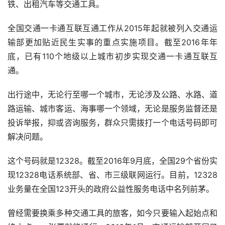
铁、出租汽车等交通工具。
全国交通一卡通互联互通工作从
2015
年起就被列入交通运
输部更加贴近民生实事的重点实施项目。截至
2016
年年
底，已有
110
个地级以上城市初步实现交通一卡通互联互
通。
出行途中，无论行至哪一个城市，无论涉及公路、水路、道
路运输、城市客运、海事哪一个领域，无论是服务监督还是
投诉举报，抑或咨询服务，群众只需拨打一个电话号码即可
解决问题。
这个号码就是
12328
。截至
2016
年
9
月底，全国
29
个省份实
现
12328
电话系统部、省、市三级联网运行。目前，
12328
业务量在全国
123
开头的政府公益性服务电话中名列前茅。
曾经需要换乘多种交通工具的旅客，如今只要输入起始点和