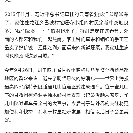
2015
年
11
月，习近平总书记牵挂的云南省独龙江公路通车
了。家住独龙江乡巴坡村拉旺夺小组的村民余新中感触良
多：“我们家乡一下子热闹起来了，特别是现在过春节，外
面的人都来和我们一起热闹。家里种的草果和编织的手工艺
品卖了好价钱，还能吃到外面运来的新鲜蔬菜，我家娃生病
时也能及时送到县城。”
今年
9
月
26
日，对于四川省甘孜州德格县乃至整个西藏昌都
地区的群众来说，迎来了盼望已久的好消息——世界上海拔
最高的公路特长隧道雀儿山隧道正式建成通车。位于雀儿山
下的甘孜州柯洛洞乡独木岭村党支部书记桑泽颇为感叹，雀
儿山隧道通车是全村的大喜事，今后村子与外界的交往将更
加便利和快捷，有利于村里经济发展，相信以后日子会更美
好。