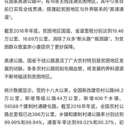
在国家高速公路中，有
18
条主线连通贫困地区，其中
12
条目
前已实现全线贯通，搭建起贫困地区与外界联系的“高速通
道”。
截至
2016
年年底，贫困地区国道、省道里程分别达到
19.46
万公里、
16.69
万公里，消除了众多“断头路”“瓶颈路”，为贫
困群众致富奔小康提供了更好保障。
高速公路、国省干线公路激活了广大农村特别是贫困地区发
展的动脉，条条农村公路则如毛细血管，将发展的养料源源
不断地输送到贫困地区。
统计数据显示，党的十八大以来，全国新改建农村公路
98.2
万公里，新增等级公路
44
万公里，新增
406
个乡镇、
59588
个建制村通硬化路。截至
2016
年年底，全国农村公
路总里程已达
396
万公里，乡镇和建制村通公路率分别达到
99.99%
和
99.94%
，通客车率达到
99.02%
和
95.37%
，初