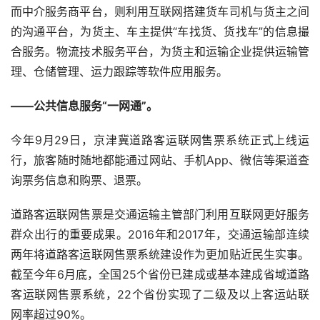
而中介服务商平台，则利用互联网搭建货车司机与货主之间
的沟通平台，为货主、车主提供“车找货、货找车”的信息撮
合服务。物流技术服务平台，为货主和运输企业提供运输管
理、仓储管理、运力跟踪等软件应用服务。
——公共信息服务“一网通”。
今年
9
月
29
日，京津冀道路客运联网售票系统正式上线运
行，旅客随时随地都能通过网站、手机
App
、微信等渠道查
询票务信息和购票、退票。
道路客运联网售票是交通运输主管部门利用互联网更好服务
群众出行的重要成果。
2016
年和
2017
年，交通运输部连续
两年将道路客运联网售票系统建设作为更加贴近民生实事。
截至今年
6
月底，全国
25
个省份已建成或基本建成省域道路
客运联网售票系统，
22
个省份实现了二级及以上客运站联
网率超过
90%
。