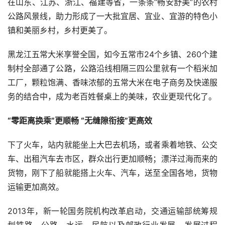
在山东、江苏、浙江、福建等省，一条条“畅安舒美”的农村
公路风景线，助力形成了一大批宜居、宜业、宜游的特色小
镇和美丽乡村，乡村更美了。
黑龙江五常大米享誉全国，如今五常市
24
个乡镇、
260
个建
制村全部通了公路，公路沿线相隔三四公里就有一个稻米加
工厂，颗粒饱满、香味浓郁的五常大米在电子商务及快递服
务的结合中，成为老百姓餐桌上的美味，农业更现代化了。
“零距离换乘”更顺畅 “无缝隙衔接”更高效
下了火车，站内就能坐上大巴去机场，或者乘着地铁、公交
车、出租汽车去市区，群众出行更加顺畅；漂洋过海而来的
货物，刚下了船就能搭上火车、汽车，送至全国各地，货物
运输更加高效。
2013
年，新一轮国务院机构改革启动，交通运输部统筹规
划铁路、公路、水运、民航以及邮政行业发展。发展过程