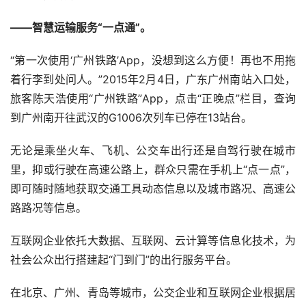
——智慧运输服务“一点通”。
“第一次使用‘广州铁路’
App
，没想到这么方便！再也不用拖
着行李到处问人。”
2015
年
2
月
4
日，广东广州南站入口处，
旅客陈天浩使用“广州铁路”
App
，点击“正晚点”栏目，查询
到广州南开往武汉的
G1006
次列车已停在
13
站台。
无论是乘坐火车、飞机、公交车出行还是自驾行驶在城市
里，抑或行驶在高速公路上，群众只需在手机上“点一点”，
即可随时随地获取交通工具动态信息以及城市路况、高速公
路路况等信息。
互联网企业依托大数据、互联网、云计算等信息化技术，为
社会公众出行搭建起“门到门”的出行服务平台。
在北京、广州、青岛等城市，公交企业和互联网企业根据居