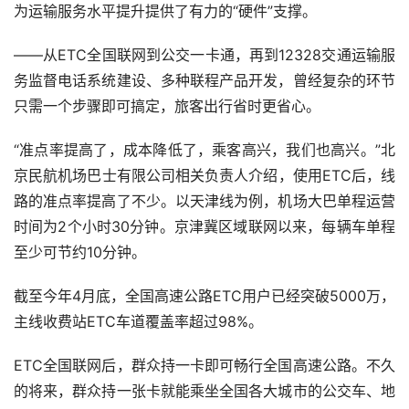
为运输服务水平提升提供了有力的“硬件”支撑。
——从
ETC
全国联网到公交一卡通，再到
12328
交通运输服
务监督电话系统建设、多种联程产品开发，曾经复杂的环节
只需一个步骤即可搞定，旅客出行省时更省心。
“准点率提高了，成本降低了，乘客高兴，我们也高兴。”北
京民航机场巴士有限公司相关负责人介绍，使用
ETC
后，线
路的准点率提高了不少。以天津线为例，机场大巴单程运营
时间为
2
个小时
30
分钟。京津冀区域联网以来，每辆车单程
至少可节约
10
分钟。
截至今年
4
月底，全国高速公路
ETC
用户已经突破
5000
万，
主线收费站
ETC
车道覆盖率超过
98%
。
ETC
全国联网后，群众持一卡即可畅行全国高速公路。不久
的将来，群众持一张卡就能乘坐全国各大城市的公交车、地