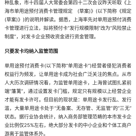
种乱象，市十四届人大常委会第四十二次会议昨天听取《上
海市单用途预付消费卡管理规定　
(
草案
)
》
(
以下简称《规定
(
草案
)
》
)
的说明并解读。据悉，上海率先对单用途预付消费
卡管理进行立法，拟将预付卡“发行规模限制”改为“风险禁止
制度”，对发卡企业预收资金进行资金管理。
只要发卡均纳入监管范围
单用途预付消费卡
(
以下简称“单用途卡”
)
经营者侵犯消费者
权益行为频发，让单用途卡成为社会广泛关注的焦点。从市
人大历次调研情况看，为监管单用途卡，上海曾试图扎紧前
端“藩篱”，通过设置发卡门槛，规定只有规模以上经营企业
才能有发卡许可。但目前的现状是：单用途卡发行乱、发行
滥，大量单用途卡处于“无备案、无存管、无监管”的“三无”
状态。据行业协会统计，纳入商务部管理范畴的本市发卡企
业比例仅
25%
左右，绝大部分发卡的中小企业和个体工商户
游离于监管体系外。