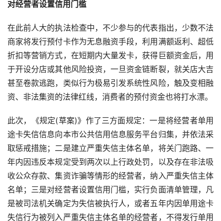
对经营者设置信用门槛
在此前人大的执法检查中，不少参与的代表指出，少数不法
商家将发行预付卡作为无息融资手段，利用满额返利、超低
折扣等营销方式，在短期内大量发卡，获得巨额资金后，用
于开设分店或其他风险投资，一旦资金链断裂，就关店大吉
甚至卷款逃跑，类似行为极易引发系统性风险，触及变相融
资、非法集资的法律红线，消费者的预付资金也将打水漂。
此次，《规定
(
草案
)
》作了三方面规定：一是将经营者单用
途卡失信信息向本市公共信用信息服务平台归集，并依法采
取惩戒措施；二是建立严重失信主体名单，将关门跑路、一
年内因违反本规定受到两次以上行政处罚，以及存在非法吸
收公众存款、集资诈骗等情形的经营者，纳入严重失信主体
名单；三是对经营者设置信用门槛，实行负面清单管理，凡
是被司法机关确定为失信被执行人，或者五年内因单用途卡
失信行为被列入严重失信主体名单的经营者，不得发行单用