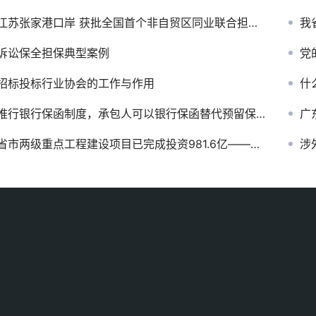
江苏张家港口岸 获批全国首个非自贸区同业联合担保改革试点
我
诉讼保全担保典型案例
党
招标投标行业协会的工作与作用
什
推行银行保函制度，承包人可以银行保函替代预留保证金。
广
省市两级重点工程建设项目已完成投资981.6亿——山西保函网
涉