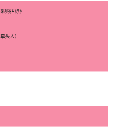
合采购招标》
（牵头人）