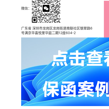
微信：
广东省 深圳市龙岗区龙岗街道南联社区银翠路6
号满京华喜悦里华庭二期12座604-2
保