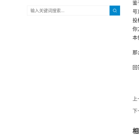
鉴
号
投
你
本
那
回
上
下
相