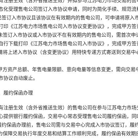
有注册生效（含外省推送生效）并拟参与江苏电力市场交易的售
态化受理售电公司签订入市协议申请，同时为简化手续、规范流
.已签订入市协议且该协议在有效期内的售电公司，可申请将原入市
打印《江苏电力市场售电公司入市协议变更协议》，完成甲方签订(
.未签订入市协议或入市协议不在有效期内的售电公司，需首次申请
自行下载打印《江苏电力市场售电公司入市协议》，完成甲方签订
.请将上述入市协议（含变更协议）用特快专递方式寄送到交易中
.甲方资产总额、年售电量限额、意向电量等信息变更，需向交
市协议自动废止。
、履约保函办理
有注册生效（含外省推送生效）的售电公司在参与江苏电力市场
心提供银行履约保函，交易中心常态受理售电公司履约保函，同
.履约保函办理前，售电公司需与交易中心完成入市协议签订，履
.为保障交易执行年度交易和结算工作顺利完成，履约保函有效期应