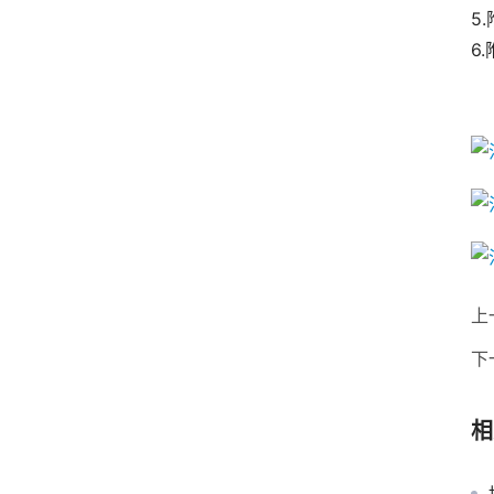
5
6
上
下
相