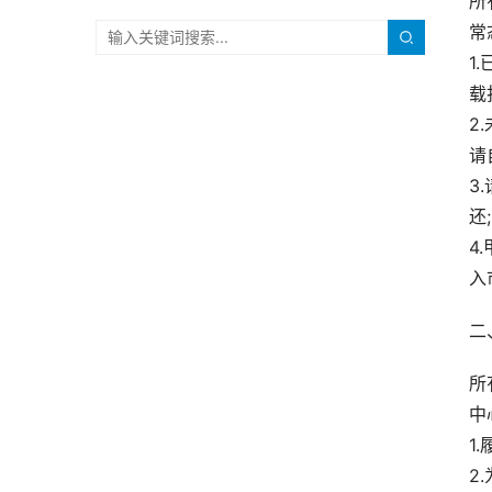
所
常
1
载
2
请
3
还;
4
入
二
所
中
1
2