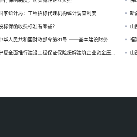
推行保函制度，切实减轻企业负担
佛山
国家统计局：工程招标代理机构统计调查制度
新
投标保函收费标准看哪些？
山
中华人民共和国财政部令第81号 ——基本建设财务规则
福建
宁夏全面推行建设工程保证保险缓解建筑企业资金压力遏制违约行为
山