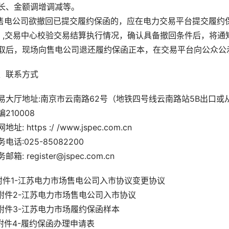
长、金额调增调减等。
.售电公司欲撤回已提交履约保函的，应在电力交易平台提交履
）,交易中心校验交易结算执行情况，确认具备撤回条件后，将
取后，现场向售电公司退还履约保函正本，在交易平台向公众公
、联系方式
易大厅地址:南京市云南路62号（地铁四号线云南路站5B出口或
编210008
地址: https :/ /www.jspec.com.cn
务电话:025-85082200
邮箱: register@jspec.com.cn
.附件1-江苏电力市场售电公司入市协议变更协议
.附件2-江苏电力市场售电公司入市协议
.附件3-江苏电力市场履约保函样本
.附件4-履约保函办理申请表