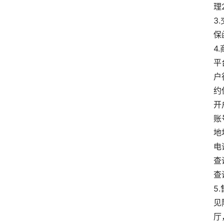
理
3
保
4
平
户
约
开
账号
地
电话
查
查
5
见
厅