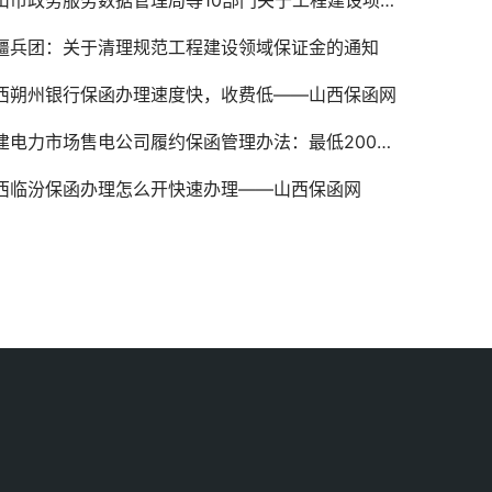
市政务服务数据管理局等10部门关于工程建设项目投标保函有关事项的通知
疆兵团：关于清理规范工程建设领域保证金的通知
西朔州银行保函办理速度快，收费低——山西保函网
电力市场售电公司履约保函管理办法：最低200万最高不超过2000万
西临汾保函办理怎么开快速办理——山西保函网