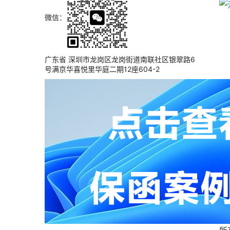
微信：
广东省 深圳市龙岗区龙岗街道南联社区银翠路6
号满京华喜悦里华庭二期12座604-2
江
各
依
和
（
一