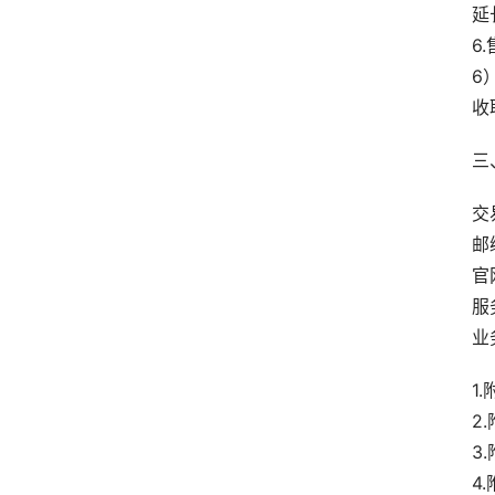
延
6
6
收
三
交
邮
官网
服
业务
1
2
3
4