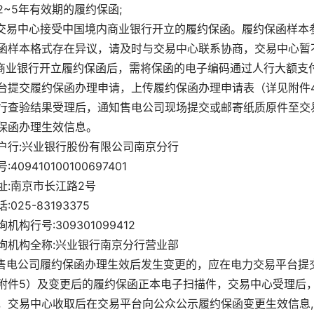
2~5年有效期的履约保函;
.交易中心接受中国境内商业银行开立的履约保函。履约保函样本
函样本格式存在异议，请及时与交易中心联系协商，交易中心暂
.商业银行开立履约保函后，需将保函的电子编码通过人行大额
台提交履约保函办理申请，上传履约保函办理申请表（详见附件
行查验结果受理后，通知售电公司现场提交或邮寄纸质原件至交
保函办理生效信息。
户行:兴业银行股份有限公司南京分行
:409410100100697401
址:南京市长江路2号
:025-83193375
询机构行号:309301099412
询机构全称:兴业银行南京分行营业部
.售电公司履约保函办理生效后发生变更的，应在电力交易平台
附件5）及变更后的履约保函正本电子扫描件，交易中心受理后
，交易中心收取后在交易平台向公众公示履约保函变更生效信息