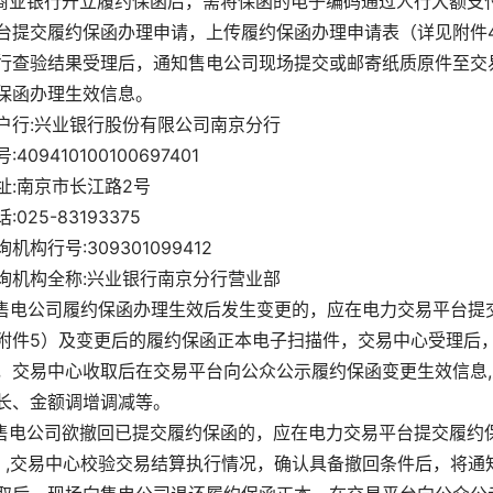
.商业银行开立履约保函后，需将保函的电子编码通过人行大额
台提交履约保函办理申请，上传履约保函办理申请表（详见附件
行查验结果受理后，通知售电公司现场提交或邮寄纸质原件至交
保函办理生效信息。
户行:兴业银行股份有限公司南京分行
:409410100100697401
址:南京市长江路2号
:025-83193375
询机构行号:309301099412
询机构全称:兴业银行南京分行营业部
.售电公司履约保函办理生效后发生变更的，应在电力交易平台
附件5）及变更后的履约保函正本电子扫描件，交易中心受理后
，交易中心收取后在交易平台向公众公示履约保函变更生效信息
长、金额调增调减等。
.售电公司欲撤回已提交履约保函的，应在电力交易平台提交履
）,交易中心校验交易结算执行情况，确认具备撤回条件后，将