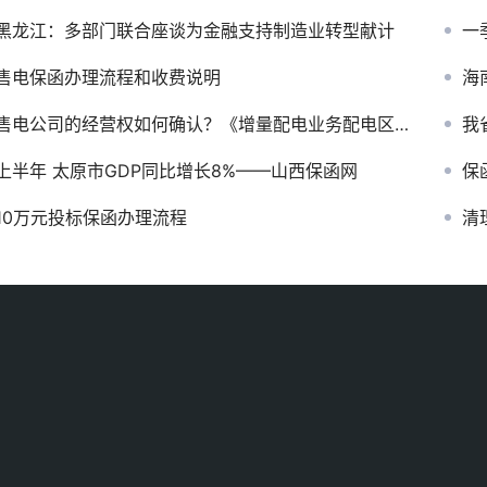
黑龙江：多部门联合座谈为金融支持制造业转型献计
一
售电保函办理流程和收费说明
海
售电公司的经营权如何确认？《增量配电业务配电区域划分实施办法（试行）》为您解答
我
上半年 太原市GDP同比增长8%——山西保函网
保
10万元投标保函办理流程
清