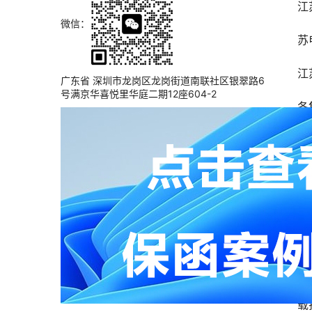
江
微信：
苏
江
广东省 深圳市龙岗区龙岗街道南联社区银翠路6
号满京华喜悦里华庭二期12座604-2
各
依
和
（
一
所
常
1
载