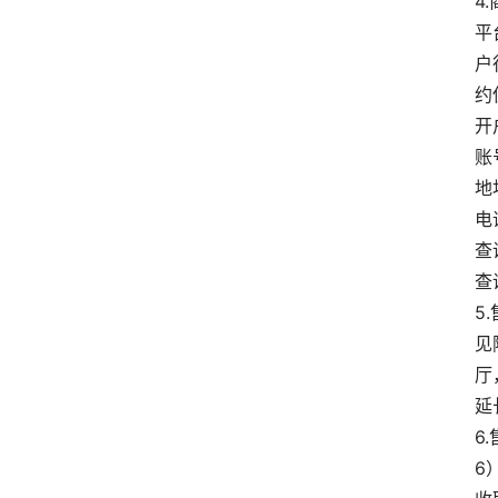
4
平
户
约
开
账号
地
电话
查
查
5
见
厅
延
6
6