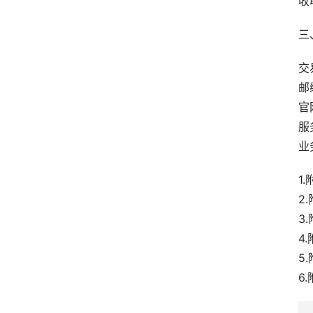
收
三
交
邮
官网
服
业务
1
2
3
4
5
6