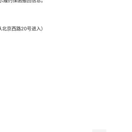
示履约保函撤回信息。
从北京西路20号进入）