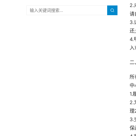
2
请
3
还;
4
入
二
所
中
1
2
理
3
保