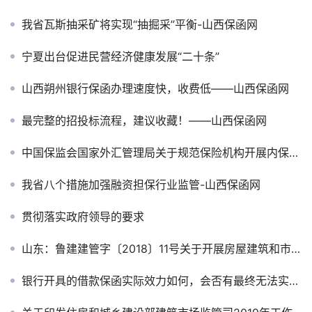
我省瓦斯抽采矿将实现“抽掘采”平衡-山西保函网
宁夏出台促进民营经济健康发展“二十条”
山西朔州银行保函办理速度快，收费低——山西保函网
最完整的招投标流程，建议收藏！——山西保函网
中国保监会国家外汇管理局关于规范保险机构开展内保外贷业务有关事项的通知
我省八个措施加强融资担保行业监管-山西保函网
贯彻落实政府领导的要求
山东：鲁建建管字〔2018〕11号关于开展房屋建筑和市政工程投标保证保险工作的意见（试行）
银行开具的借款保函实际效力如何，会否有最终无法实际履行的可能？