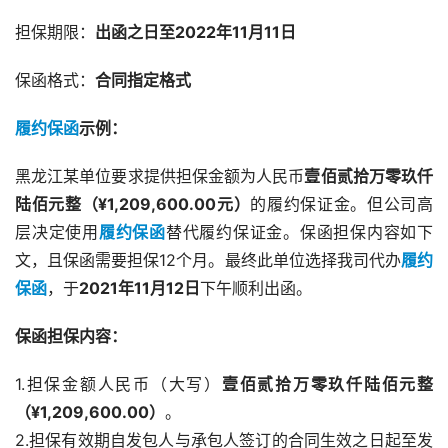
担保期限：
出函之日至2022年11月11日
保函格式：
合同指定格式
履约保函
示例：
黑龙江某单位要求提供担保金额为人民币
壹佰贰拾万零玖仟
陆佰元整（¥1,209,600.00元）
的履约保证金。但公司高
层决定使用
履约保函
替代履约保证金。保函担保内容如下
文，且保函需要担保12个月。最终此单位选择我司代办
履约
保函
，于
2021年11月12日
下午顺利出函。
保函担保内容：
1.担保金额人民币（大写）
壹佰贰拾万零玖仟陆佰元整
（¥1,209,600.00）
。
2.担保有效期自发包人与承包人签订的合同生效之日起至发