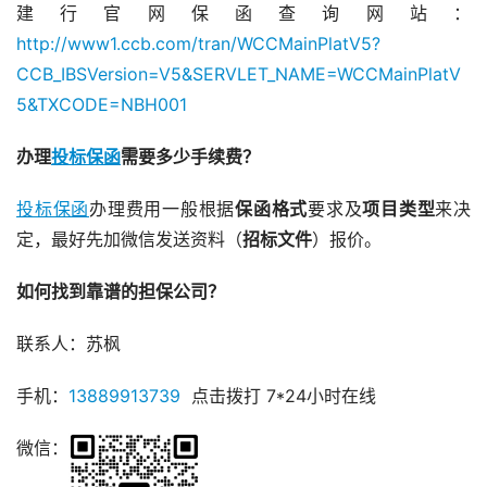
建行官网保函查询网站：
http://www1.ccb.com/tran/WCCMainPlatV5?
CCB_IBSVersion=V5&SERVLET_NAME=WCCMainPlatV
5&TXCODE=NBH001
办理
投标保函
需要多少手续费？
投标保函
办理费用一般根据
保函格式
要求及
项目类型
来决
定，最好先加微信发送资料（
招标文件
）报价。
如何找到靠谱的担保公司？
联系人：苏枫
手机：
13889913739
  点击拨打 7*24小时在线
微信：