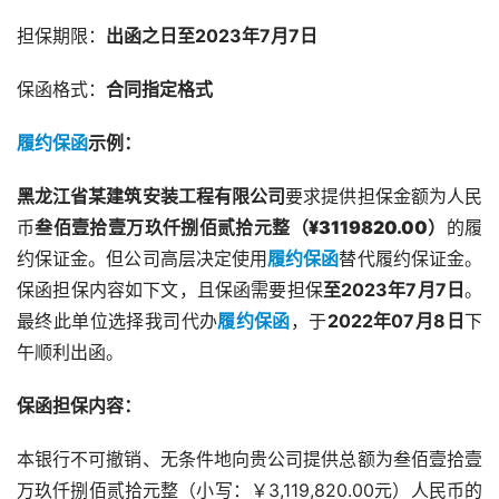
担保期限：
出函之日至2023年7月7日
保函格式：
合同指定格式
履约保函
示例：
黑龙江省某建筑安装工程有限公司
要求提供担保金额为人民
币
叁佰壹拾壹万玖仟捌佰贰拾元整（¥3119820.00）
的履
约保证金。但公司高层决定使用
履约保函
替代履约保证金。
保函担保内容如下文，且保函需要担保
至2023年7月7日
。
最终此单位选择我司代办
履约保函
，于
2022年07月8日
下
午顺利出函。
保函担保内容：
本银行不可撤销、无条件地向贵公司提供总额为叁佰壹拾壹
万玖仟捌佰贰拾元整（小写：￥3,119,820.00元）人民币的