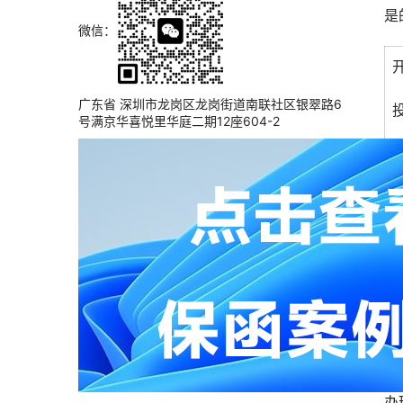
是
微信：
广东省 深圳市龙岗区龙岗街道南联社区银翠路6
号满京华喜悦里华庭二期12座604-2
可
因
办