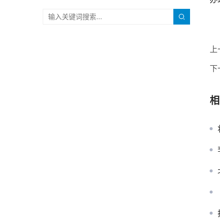
上
下
相