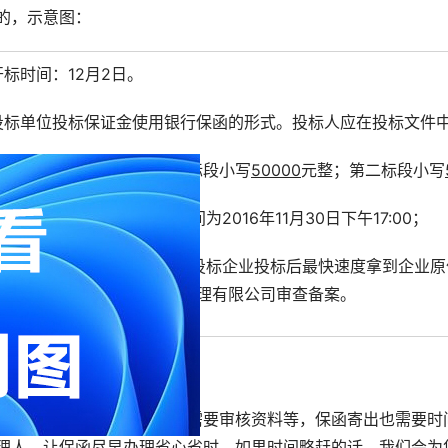
的，示意图：
开标时间：12月2日。
投标单位投标保证金使用银行保函的形式。投标人应在投标文件
（1）投标保证金数额：第一标段小写
50000
元整；第二标段小写
（2）投标保证金缴纳截止时间为2016年11月30日下午17:00；
（3）因这次投标企业较多，投标企业投标后最快速度拿到企业原件，
把保函交于石家庄宇辰招标代理有限公司审查备案。
见投标保函是开标前开的。
为担保公司和银行办理保函需要审核资料等，保函寄出也需要时
理人，让保函尽早办理省心省时。如果时间略赶的话，我们会为