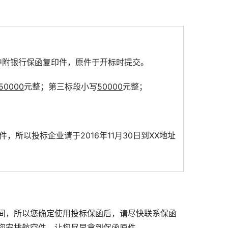
中附银行保函复印件，原件于开标时提交。
50000
元整；第三标段小写
50000
元整；
所以投标企业请于2016年11月30日到XX地址
间，所以您确定使用投标保函后，请尽快联系保函
您安排航空件，让您尽早拿到保函原件。