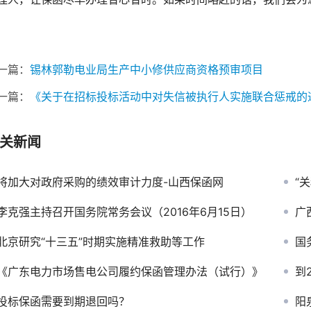
一篇：
锡林郭勒电业局生产中小修供应商资格预审项目
一篇：
《关于在招标投标活动中对失信被执行人实施联合惩戒的
关新闻
将加大对政府采购的绩效审计力度-山西保函网
“
李克强主持召开国务院常务会议（2016年6月15日）
广
北京研究“十三五”时期实施精准救助等工作
国务
《广东电力市场售电公司履约保函管理办法（试行）》
到
投标保函需要到期退回吗？
阳泉