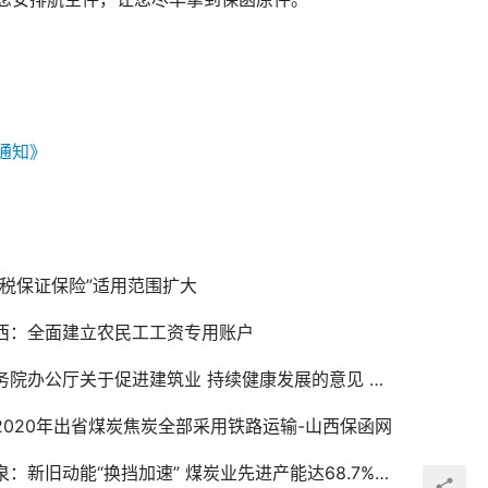
通知》
关税保证保险”适用范围扩大
西：全面建立农民工工资专用账户
院办公厅关于促进建筑业 持续健康发展的意见 国办发〔2017〕19号
2020年出省煤炭焦炭全部采用铁路运输-山西保函网
：新旧动能“换挡加速” 煤炭业先进产能达68.7%-山西保函网