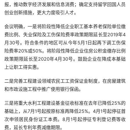
报，推动数字经济发展和信息消费；确定支持留学回国人员
创业创新措施，更大力度吸引人才。
会议明确，一是将阶段性降低企业职工基本养老保险单位缴
费比例、失业保险及工伤保险费率政策期限延长至
2019
年
4
月
30
号。符合条件的地区可从今年
5
月
1
日起再下调工伤保
险费率
20%
或
50%
。将阶段性降低企业住房公积金缴存比例
政策期限延长至
2020
年
4
月
30
号。鼓励企业在降成本基础
上让职工得实惠。
二是完善工程建设领域农民工工资保证金制度，在房屋建筑
和市政设施工程中推广使用银行保函。
三是将重大水利工程建设基金征收标准在去年已降低
25%
的
基础上，从
7
月
1
号起按原标准再降低
25%
。
4
月
1
号起停征首
次申领居民身份证工本费。
8
月
1
号起停征专利登记费等收
费，延长专利年费减缴期限。