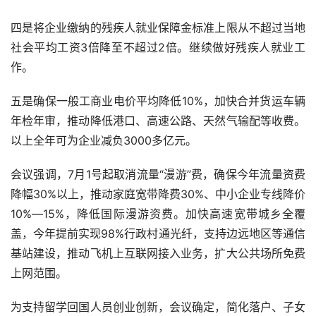
四是将企业缴纳的残疾人就业保障金标准上限从不超过当地
社会平均工资
3
倍降至不超过
2
倍。继续做好残疾人就业工
作。
五是确保一般工商业电价平均降低
10%
，加快合并货运车辆
年检年审，推动降低港口、高速公路、天然气输配等收费。
以上全年可为企业减负
3000
多亿元。
会议强调，
7
月
1
号起取消流量“漫游”费，确保今年流量资费
降幅
30%
以上，推动家庭宽带降费
30%
、中小企业专线降价
10%
—
15%
，降低国际漫游资费。加快高速宽带城乡全覆
盖，今年提前实现
98%
行政村通光纤，支持边远地区等通信
基站建设，推动飞机上互联网接入业务，扩大公共场所免费
上网范围。
为支持留学回国人员创业创新，会议确定，简化落户、子女