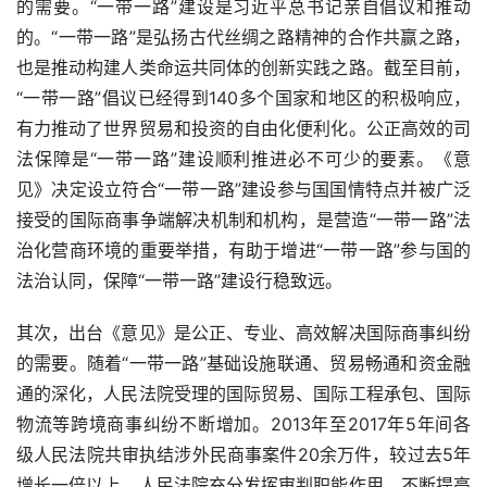
的需要。“一带一路”建设是习近平总书记亲自倡议和推动
的。“一带一路”是弘扬古代丝绸之路精神的合作共赢之路，
也是推动构建人类命运共同体的创新实践之路。截至目前，
“一带一路”倡议已经得到
140
多个国家和地区的积极响应，
有力推动了世界贸易和投资的自由化便利化。公正高效的司
法保障是“一带一路”建设顺利推进必不可少的要素。《意
见》决定设立符合“一带一路”建设参与国国情特点并被广泛
接受的国际商事争端解决机制和机构，是营造“一带一路”法
治化营商环境的重要举措，有助于增进“一带一路”参与国的
法治认同，保障“一带一路”建设行稳致远。
其次，出台《意见》是公正、专业、高效解决国际商事纠纷
的需要。随着“一带一路”基础设施联通、贸易畅通和资金融
通的深化，人民法院受理的国际贸易、国际工程承包、国际
物流等跨境商事纠纷不断增加。
2013
年至
2017
年
5
年间各
级人民法院共审执结涉外民商事案件
20
余万件，较过去
5
年
增长一倍以上。人民法院充分发挥审判职能作用，不断提高