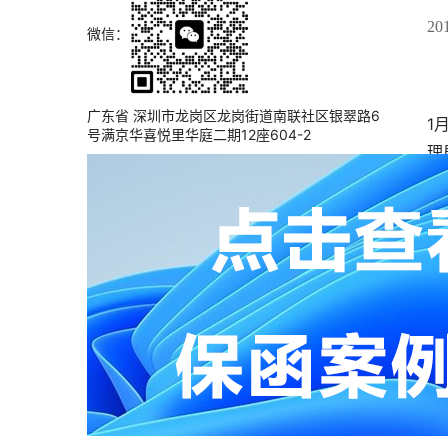
201
微信：
广东省 深圳市龙岗区龙岗街道南联社区银翠路6
1
号满京华喜悦里华庭二期12座604-2
理
工
为
量
行
按
程
阶
担