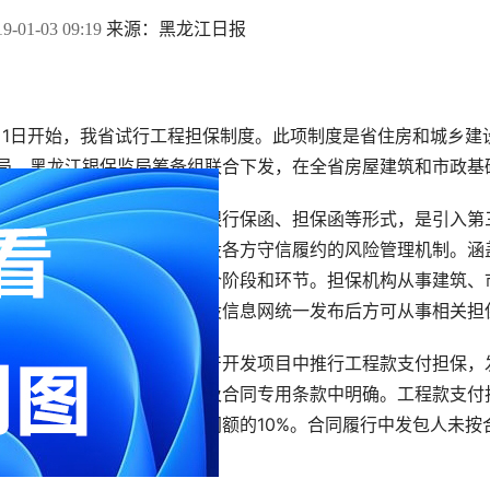
来源：黑龙江日报
9-01-03 09:19 
月
1
日开始，我省试行工程担保制度。此项制度是省住房和城乡建
局、黑龙江银保监局筹备组联合下发，在全省房屋建筑和市政基
程担保主要包括保证保险、银行保函、担保函等形式，是引入第
承担责任，促使参与工程建设各方守信履约的风险管理机制。涵
保修、农民工工资支付等各个阶段和环节。担保机构从事建筑、
登记，并在省住房和城乡建设信息网统一发布后方可从事相关担
工程担保制度要求，在房地产开发项目中推行工程款支付担保，
款支付担保，并在招标文件及合同专用条款中明确。工程款支付
段担保金额应为该段工程合同额的
10%
。合同履行中发包人未按
担保责任。