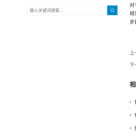
对
规
步
上
下
相