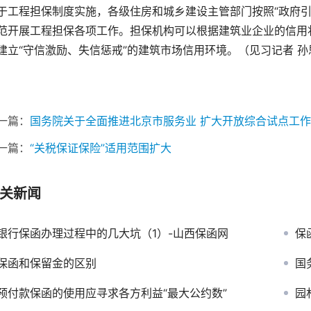
于工程担保制度实施，各级住房和城乡建设主管部门按照“政府引
范开展工程担保各项工作。担保机构可以根据建筑业企业的信用
建立“守信激励、失信惩戒”的建筑市场信用环境。（见习记者
孙
一篇：
国务院关于全面推进北京市服务业 扩大开放综合试点工
一篇：
“关税保证保险”适用范围扩大
关新闻
银行保函办理过程中的几大坑（1）-山西保函网
保
保函和保留金的区别
国务
预付款保函的使用应寻求各方利益“最大公约数”
园