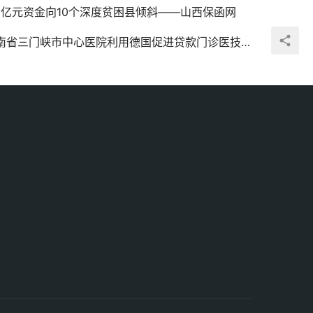
.8亿元资金向10个深度贫困县倾斜——山西保函网
省三门峡市中心医院利用德国促进贷款门诊医技楼建设项目投标保函