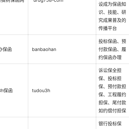
菩提树保函网
urdg758-com
设成为保函知
识、技能、研
究成果普及的
传播平台
投标保函、预
办保函
banbaohan
付款保函、履
约保函办理
诉讼保全担
保、投标担
保、预付款担
3h保函
tudou3h
保、工程履约
担保、尾付款
如约偿付担保
银行投标保