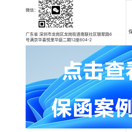
微信：
广东省 深圳市龙岗区龙岗街道南联社区银翠路6
号满京华喜悦里华庭二期12座604-2