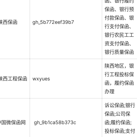
函、银行履约
保函、银行预
付款保函、银
陕西保函
gh_5b772eef39b7
行支付保函、
银行农民工工
资支付保函、
银行质量保函
陕西地区，银
行工程投标保
陕西工程保函
wxyues
函，履约保函
办理
诉讼保函;银行
保函;公司保
中国微保函网
gh_9b1ca58b373c
函;履约保函;
投标保函;支付