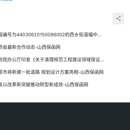
编号为44030620150096002的西乡街道福中福片区雨污分流管网工程投标保函
西省最新合作动态-山西保函网
务院办公厅印发《关于清理规范工程建设领域保证金的通知》
原市将新建一批道路 规划设计方案亮相-山西保函网
省以改革新突破推动转型新成效-山西保函网