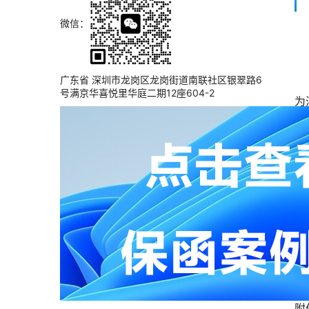
微信：
　
广东省 深圳市龙岗区龙岗街道南联社区银翠路6
号满京华喜悦里华庭二期12座604-2
为
场
知
见
〔
见
民
交
务
发
附