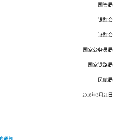
　　国管局
　　银监会
　　证监会
　　国家公务员局
　　国家铁路局
　　民航局
年
月
日
2018
3
21
的通知