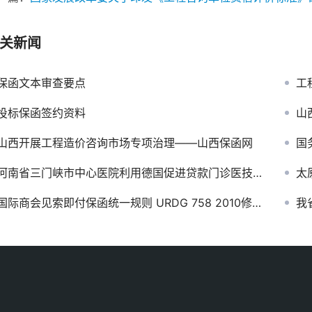
关新闻
保函文本审查要点
工程
投标保函签约资料
山
山西开展工程造价咨询市场专项治理——山西保函网
国
河南省三门峡市中心医院利用德国促进贷款门诊医技楼建设项目投标保函
太
国际商会见索即付保函统一规则 URDG 758 2010修订版
我