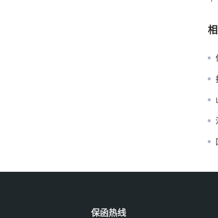
相
保函热线