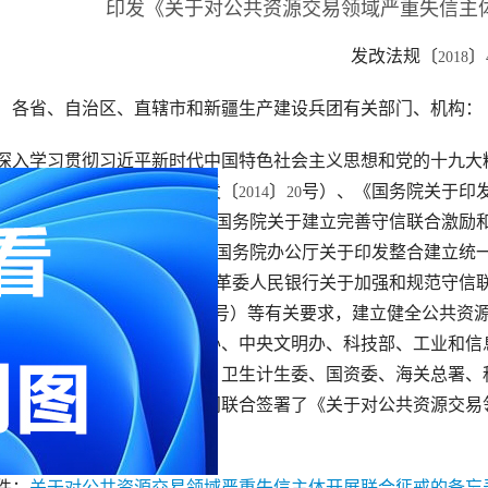
印发《关于对公共资源交易领域严重失信主
　发改法规〔
〕
2018
　各省、自治区、直辖市和新疆生产建设兵团有关部门、机构：
深入学习贯彻习近平新时代中国特色社会主义思想和党的十九大
正常秩序的若干意见》（国发〔
〕
号）、《国务院关于印
2014
20
》（国发〔
〕
号）、《国务院关于建立完善守信联合激励
2014
21
》（国发〔
〕
号）、《国务院办公厅关于印发整合建立统
2016
33
〕
号）、《国家发展改革委人民银行关于加强和规范守信
2015
63
》（发改财金规〔
〕
号）等有关要求，建立健全公共资
2017
1798
银行、中央组织部、中央编办、中央文明办、科技部、工业和信
通运输部、水利部、商务部、卫生计生委、国资委、海关总署、
员局、铁路局、民航局等部门联合签署了《关于对公共资源交易
你们，请认真贯彻执行。
件：
关于对公共资源交易领域严重失信主体开展联合惩戒的备忘