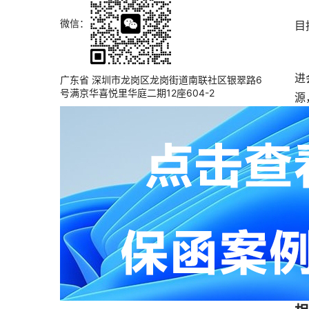
微信：
目
进
广东省 深圳市龙岗区龙岗街道南联社区银翠路6
号满京华喜悦里华庭二期12座604-2
源
在
进
上
下