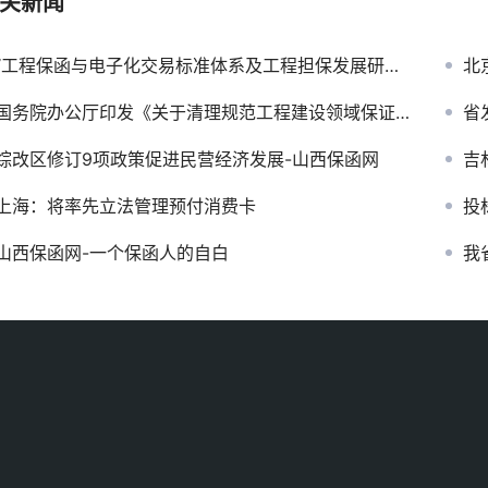
关新闻
“工程保函与电子化交易标准体系及工程担保发展研讨会” 在清华大学召开
北
国务院办公厅印发《关于清理规范工程建设领域保证金的通知》
省
综改区修订9项政策促进民营经济发展-山西保函网
吉
上海：将率先立法管理预付消费卡
投
山西保函网-一个保函人的自白
我