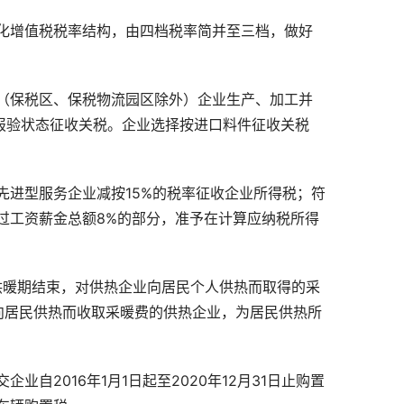
化增值税税率结构，由四档税率简并至三档，做好
（保税区、保税物流园区除外）企业生产、加工并
报验状态征收关税。企业选择按进口料件征收关税
先进型服务企业减按
15%
的税率征收企业所得税；符
过工资薪金总额
8%
的部分，准予在计算应纳税所得
供暖期结束，对供热企业向居民个人供热而取得的采
向居民供热而收取采暖费的供热企业，为居民供热所
交企业自
2016
年
1
月
1
日起至
2020
年
12
月
31
日止购置