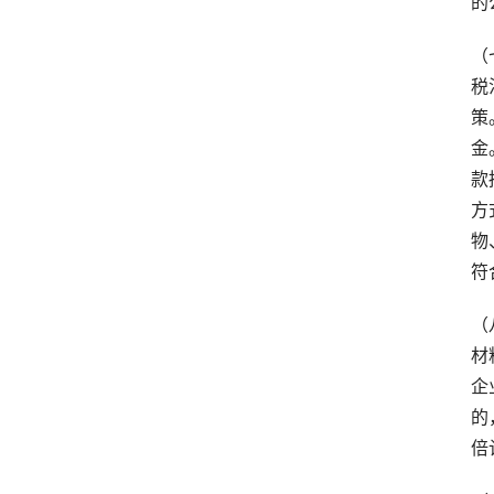
的
（
税
策
金
款
方
物
符
（
材
企
的
倍