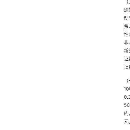
（
通
动
费
性
非
新
证
记
（
10
0.
50
的
元