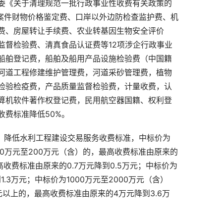
委《关于清理规范一批行政事业性收费有关政策的
案件财物价格鉴定费、口岸以外边防检查监护费、机
费、房屋转让手续费、农业转基因生物安全评价
监督检验费、清真食品认证费等
12
项涉企行政事业
船舶登记费，船舶及船用产品设施检验费（中国籍
河道工程修建维护管理费，河道采砂管理费，植物
检验检疫费，产品质量监督检验费，计量收费，认
算机软件著作权登记费，民用航空器国籍、权利登
收费标准降低
50%
。
，降低水利工程建设交易服务收费标准，中标价为
0
万元至
200
万元（含）的，最高收费标准由原来的
高收费标准由原来的
0.7
万元降到
0.5
万元；中标价为
到
1.3
万元；中标价为
1000
万元至
2000
万元（含）
元以上的，最高收费标准由原来的
4
万元降到
3.6
万