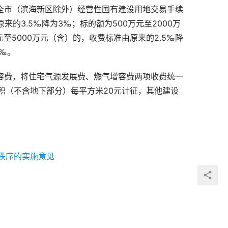
全市（滨海新区除外）经营性国有建设用地交易手续
原来的
3.5
‰降为
3
‰；标的额为
500
万元至
2000
万
元至
5000
万元（含）的，收费标准由原来的
2.5
‰降
‰。
容费，将住宅气源发展费、燃气增容费两项收费统一
积（不含地下部分）每平方米
20
元计征，其他建设
秩序的实施意见