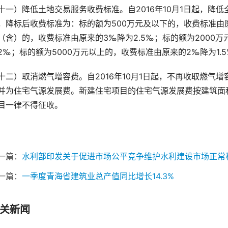
十一）降低土地交易服务收费标准。自
2016
年
10
月
1
日起，降低
，降标后收费标准为：标的额为
500
万元及以下的，收费标准由
（含）的，收费标准由原来的
3
‰降为
2.5
‰；标的额为
2000
万
2
‰；标的额为
5000
万元以上的，收费标准由原来的
2
‰降为
1.5
十二）取消燃气增容费。自
2016
年
10
月
1
日起，不再收取燃气增
并为住宅气源发展费。新建住宅项目的住宅气源发展费按建筑面
目一律不得征收。
一篇：
水利部印发关于促进市场公平竞争维护水利建设市场正常
一篇：
一季度青海省建筑业总产值同比增长14.3%
关新闻