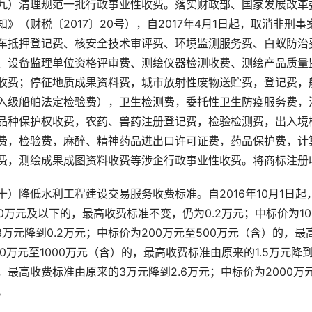
九）清理规范一批行政事业性收费。落实财政部、国家发展改革
知》（财税〔
2017
〕
20
号），自
2017
年
4
月
1
日起，取消非刑事
车抵押登记费、核安全技术审评费、环境监测服务费、白蚁防治
、设备监理单位资格评审费、测绘仪器检测收费、测绘产品质量
收费；停征地质成果资料费，城市放射性废物送贮费，登记费，
入级船舶法定检验费），卫生检测费，委托性卫生防疫服务费，
品种保护权收费，农药、兽药注册登记费，检验检测费，出入境
费，检验费，麻醉、精神药品进出口许可证费，药品保护费，计
费，测绘成果成图资料收费等涉企行政事业性收费。将商标注册
十）降低水利工程建设交易服务收费标准。自
2016
年
10
月
1
日起
0
万元及以下的，最高收费标准不变，仍为
0.2
万元；中标价为
10
3
万元降到
0.2
万元；中标价为
200
万元至
500
万元（含）的，最
0
万元至
1000
万元（含）的，最高收费标准由原来的
1.5
万元降
，最高收费标准由原来的
3
万元降到
2.6
万元；中标价为
2000
万
。