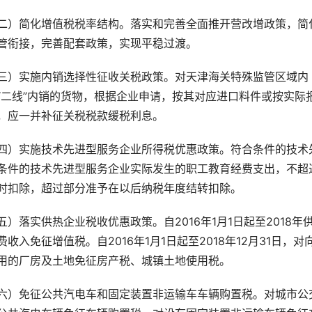
二）简化增值税税率结构。落实和完善全面推开营改增政策，简
管衔接，完善配套政策，实现平稳过渡。
三）实施内销选择性征收关税政策。对天津海关特殊监管区域内
“二线”内销的货物，根据企业申请，按其对应进口料件或按实际
，应一并补征关税税款缓税利息。
四）实施技术先进型服务企业所得税优惠政策。符合条件的技术
条件的技术先进型服务企业实际发生的职工教育经费支出，不超
时扣除，超过部分准予在以后纳税年度结转扣除。
五）落实供热企业税收优惠政策。自
2016
年
1
月
1
日起至
2018
年
费收入免征增值税。自
2016
年
1
月
1
日起至
2018
年
12
月
31
日，对
用的厂房及土地免征房产税、城镇土地使用税。
六）免征公共汽电车和固定装置非运输车车辆购置税。对城市公