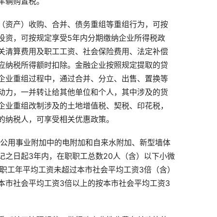
车辆购置税。
（资产）收购、合并、债务重组等重组行为，可按
投资，可按规定享受
5
年内分期缴纳企业所得税政
关清算费用及职工工资、社会保险费用、法定补偿
应纳税所得额时扣除。金融企业按照规定提取的贷
企业重组过程中，通过合并、分立、出售、置换等
动力，一并转让给其他单位和个人，其中涉及的货
企业重组改制涉及的土地增值税、契税、印花税，
的纳税人，可享受相关优惠政策。
公用事业附加中的电附加和自来水附加、新型墙体
记之日起
3
年内，在职职工总数
20
人（含）以下小微
职工年平均工资未超过本市社会平均工资
3
倍（含）
本市社会平均工资
3
倍以上的按本市社会平均工资
3