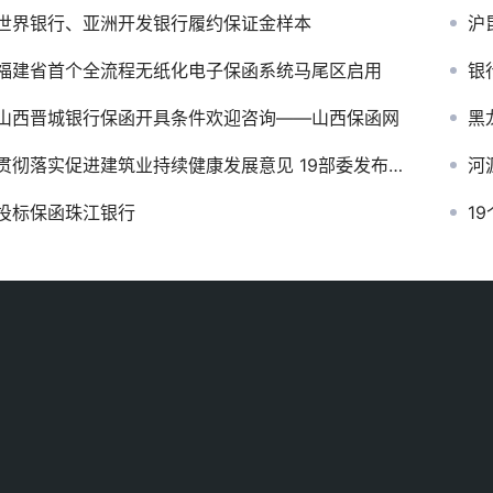
世界银行、亚洲开发银行履约保证金样本
沪
福建省首个全流程无纸化电子保函系统马尾区启用
银
山西晋城银行保函开具条件欢迎咨询——山西保函网
黑
贯彻落实促进建筑业持续健康发展意见 19部委发布重点任务分工方案
河
投标保函珠江银行
1