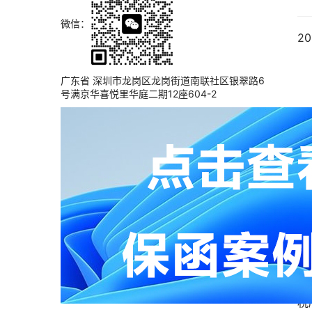
微信：
20
广东省 深圳市龙岗区龙岗街道南联社区银翠路6
号满京华喜悦里华庭二期12座604-2
为
和
项
性
一
（
税