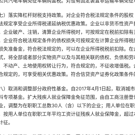
公共汽电车辆免征车辆购置税。对设有固定装置非运输车辆免征
七）落实降杠杆财税支持政策。对企业符合税法规定条件的股权
法规定享受企业所得税递延纳税优惠政策。企业以非货币性资产
。企业破产、注销，清算企业所得税时，可按规定在税前扣除有
。企业符合税法规定条件的债权损失可按规定在计算企业所得税
损失准备金，符合税法规定的，可以在企业所得税税前扣除。在
式，将全部或者部分实物资产以及与其相关联的债权、负债和劳
、不动产、土地使用权转让行为，符合规定的，不征收增值税。
合规定的，可享受相关优惠政策。符合信贷资产证券化政策条件
八）取消和调整部分政府性基金。自
2017
年
4
月
1
日起，取消城市
料专项基金。扩大残疾人就业保障金免征范围，由自工商注册登
业，调整为在职职工总数
30
人（含）以下的企业；用人单位在职
，按用人单位在职职工年平均工资计征残疾人就业保障金，超过
计征。