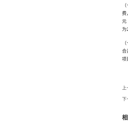
（
费
元
为
（
合
项
上
下
相