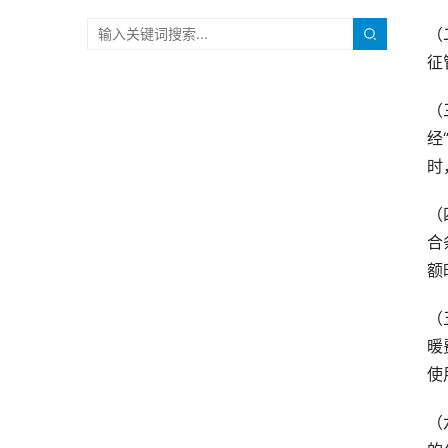
（
征
（
经
时
（
合
额
（
暖
使
（