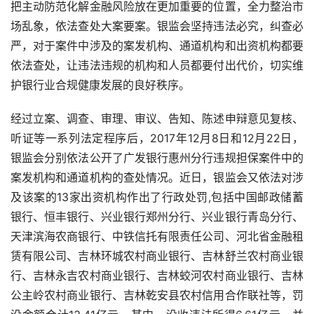
把主动防范化解金融风险放在更加重要的位置，全力整治市
场乱象，依法查处大案要案。银监会坚持违法必究，纠查必
严，对于案件中涉及的案发机构、通道机构和出资机构都要
依法查处，让违法违规的机构和人员都要付出代价，切实维
护银行业合规健康发展的良好秩序。
经过立案、调查、审理、审议、告知、陈述申辩意见复核、
听证等一系列法定程序后，
2017
年
12
月
8
日和
12
月
22
日，
银监会分别依法公开了广发银行惠州分行违规担保案件中的
案发机构和通道机构的查处情况。近日，银监会又依法对涉
及该案的
13
家出资机构作出了行政处罚
,
包括中国邮政储蓄
银行、恒丰银行、兴业银行郑州分行、兴业银行青岛分行、
天津滨海农商银行、中铁信托有限责任公司、河北省金融租
赁有限公司、吉林环城农村商业银行、吉林舒兰农村商业银
行、吉林永吉农村商业银行、吉林蛟河农村商业银行、吉林
公主岭农村商业银行、吉林乾安县农村信用合作联社等，罚