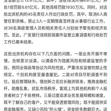
没金额合计
13.41
亿元，其中，没收违法所得
6.61
亿元，并
处
1
倍罚款
6.61
亿元，其他违规罚款
1930
万元。同时，对这
些出资机构的
45
名责任人作出行政处罚，其中，取消
6
人高
管任职资格，禁止
3
人一定期限直至终身从事银行业工作，
对
36
名高级管理人员和相关责任人分别给予警告和经济处
罚。至此，广发银行违规担保案件监管立案调查和行政处罚
工作已基本结束。
这些出资机构存在以下几方面的问题，一是业务开展不审
慎，合规意识淡漠，以通道作为隐匿风险和规避监管的手
段，用同业保函等协议为风险兜底，严重违反监管的禁止性
规定，个别机构甚至屡查屡犯。二是对项目尽职调查不到
位，投后管理缺失，借创新之名拉长融资链条，推高金融杠
杆，助推乱象，扰乱市场秩序，客观上为其他机构和个人投
资者树立了不良榜样。三是过度追求业务发展规模和速度，
既不了解自己的客户，又不能穿透管理风险；既不能提供实
质金融服务，又缺少风险“防火墙”，资金损失数额巨大。这