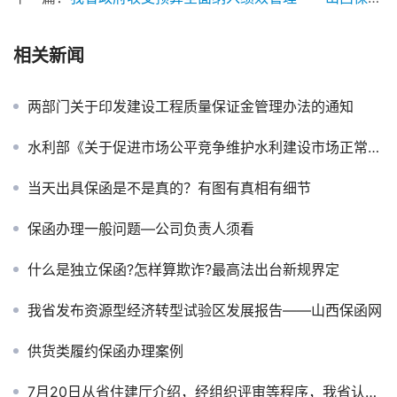
相关新闻
两部门关于印发建设工程质量保证金管理办法的通知
水利部《关于促进市场公平竞争维护水利建设市场正常秩序的实施意见》
当天出具保函是不是真的？有图有真相有细节
保函办理一般问题—公司负责人须看
什么是独立保函?怎样算欺诈?最高法出台新规界定
我省发布资源型经济转型试验区发展报告——山西保函网
供货类履约保函办理案例
7月20日从省住建厅介绍，经组织评审等程序，我省认定62家骨干建企，将在资质办理、招投标、动态考核、评优评先、市场开拓及融资等方面，给予重点支持。——山西保函网