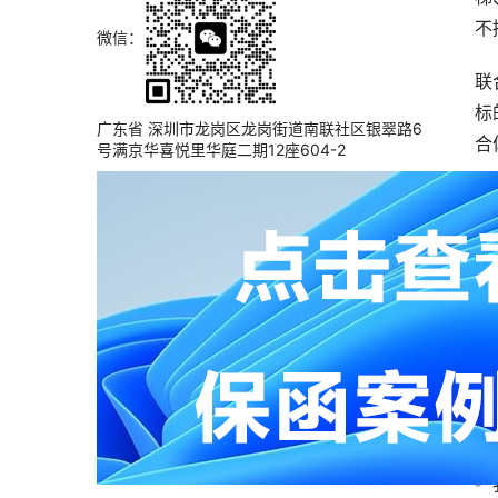
不
微信：
联
标
广东省 深圳市龙岗区龙岗街道南联社区银翠路6
合
号满京华喜悦里华庭二期12座604-2
不
上
下
相