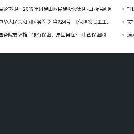
民企“抱团” 2019年组建山西民建投资集团-山西保函网
“
中华人民共和国国务院令 第724号–《保障农民工工资支付条例》
贯
国务院要求推广银行保函，原因何在？-山西保函网
遇